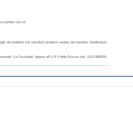
a e portare con sé:
foglio del pediatra che specifichi problemi sanitari del bambino (intolleranze
o comunale “La Coccinella” oppure all’ U.R.P della Procura (tel.: 0141/388309,