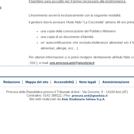
Il bambino sarà accudito per il tempo necessario alla testimonianza.
I
L’inserimento avverrà esclusivamente con la seguente modalità:
il genitore dovrà avvisare l’Asilo Nido “La Coccinella” almeno 48 ore prim
una copia della convocazione del Pubblico Ministero
una copia di un documento d’Identità
un’ autocertificazione che escluda intolleranze alimentari e/o il 
alimentari, allergie, ecc…).
Per ulteriori informazioni ci si potrà rivolgere direttamente all’Asilo Nid
-316 ); e-mail:
urp.procura.asti@giustizia.it
Redazione
|
Mappa del sito
|
Accessibilità
|
Note legali
|
Amministrazione
Procura della Repubblica presso il Tribunale di Asti - Via Govone, 9 - 14100 Asti (AT)
Centralino: 0141-388111 | Peo:
procura.asti@giustizia.it
Sito web realizzato da
Aste Giudiziarie Inlinea S.p.A.