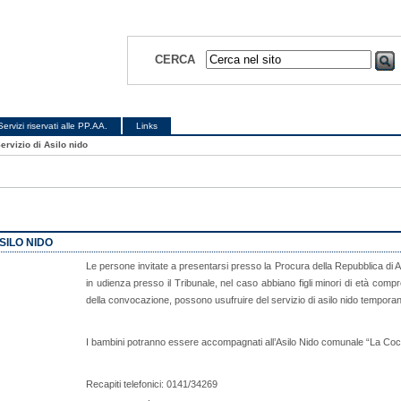
CERCA
Servizi riservati alle PP.AA.
Links
ervizio di Asilo nido
ASILO NIDO
Le persone invitate a presentarsi presso la Procura della Repubblica di A
in udienza presso il Tribunale, nel caso abbiano figli minori di età compre
della convocazione, possono usufruire del servizio di asilo nido temporan
I bambini potranno essere accompagnati all’Asilo Nido comunale “La Coccine
Recapiti telefonici: 0141/34269