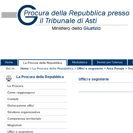
Home
Modulistica
Servizi per l'utenza
La Procura della Repubblica
Sei in:
Home
>
La Procura della Repubblica
>
Uffici e segreterie
>
Area Penale
>
Seg
La Procura della Repubblica
Uffici e segreterie
La Procura
Come raggiungerci
Contatti
Dislocazione uffici
Struttura organizzativa
Competenza territoriale
Magistrati
Uffici e segreterie